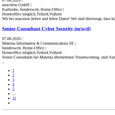
07.08.2026
|
anacision GmbH
|
Karlsruhe, bundesweit, Home-Office
|
Homeoffice möglich,Teilzeit,Vollzeit
Wir bei anacision lieben und leben Daten! Wir sind überzeugt, dass k
Senior Consultant Cyber Security (m/w/d)
07.08.2026
|
Materna Information & Communications SE
|
bundesweit, Home-Office
|
Homeoffice möglich,Teilzeit,Vollzeit
Senior Consultants bei Materna übernehmen Verantwortung, sind Auto
..
1
2
3
4
5
...
11