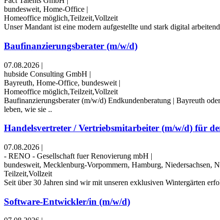
Fact Talents GmbH
|
bundesweit, Home-Office
|
Homeoffice möglich,Teilzeit,Vollzeit
Unser Mandant ist eine modern aufgestellte und stark digital arbeite
Baufinanzierungsberater (m/w/d)
07.08.2026
|
hubside Consulting GmbH
|
Bayreuth, Home-Office, bundesweit
|
Homeoffice möglich,Teilzeit,Vollzeit
Baufinanzierungsberater (m/w/d) Endkundenberatung | Bayreuth od
leben, wie sie ..
Handelsvertreter / Vertriebsmitarbeiter (m/w/d) für den
07.08.2026
|
- RENO - Gesellschaft fuer Renovierung mbH
|
bundesweit, Mecklenburg-Vorpommern, Hamburg, Niedersachsen, No
Teilzeit,Vollzeit
Seit über 30 Jahren sind wir mit unseren exklusiven Wintergärten erf
Software-Entwickler/in (m/w/d)