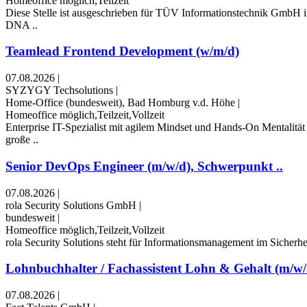
Homeoffice möglich,Teilzeit
Diese Stelle ist ausgeschrieben für TÜV Informationstechnik GmbH in
DNA ..
Teamlead Frontend Development (w/m/d)
07.08.2026
|
SYZYGY Techsolutions
|
Home-Office (bundesweit), Bad Homburg v.d. Höhe
|
Homeoffice möglich,Teilzeit,Vollzeit
Enterprise IT-Spezialist mit agilem Mindset und Hands-On Mentalitä
große ..
Senior DevOps Engineer (m/w/d), Schwerpunkt ..
07.08.2026
|
rola Security Solutions GmbH
|
bundesweit
|
Homeoffice möglich,Teilzeit,Vollzeit
rola Security Solutions steht für Informationsmanagement im Sicherhei
Lohnbuchhalter / Fachassistent Lohn & Gehalt (m/w/
07.08.2026
|