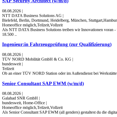
SAP Security Architect (w/m/d)
08.08.2026
|
NTT DATA Business Solutions AG
|
Bielefeld, Berlin, Dortmund, Heidelberg, München, Stuttgart,Hambu
Homeoffice möglich,Teilzeit,Vollzeit
Als NTT DATA Business Solutions treiben wir Innovationen voran - 
18.500 ..
Ingenieur:in Fahrzeugprüfung (zur Qualifizierung)
08.08.2026
|
TÜV NORD Mobilität GmbH & Co. KG
|
bundesweit
|
Teilzeit
Ob an einer TÜV NORD Station oder im Außendienst bei Werkstätten u
Senior Consultant SAP EWM (w/m/d)
08.08.2026
|
Galahad SNR GmbH
|
bundesweit, Home-Office
|
Homeoffice möglich,Teilzeit,Vollzeit
Als Senior Consultant SAP EWM (all genders) gestaltest du die digital