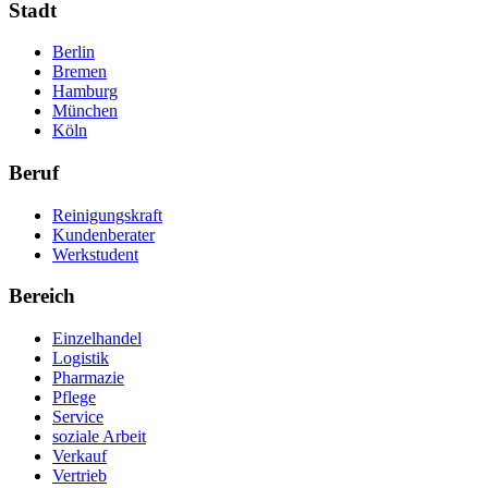
Stadt
Berlin
Bremen
Hamburg
München
Köln
Beruf
Reinigungskraft
Kundenberater
Werkstudent
Bereich
Einzelhandel
Logistik
Pharmazie
Pflege
Service
soziale Arbeit
Verkauf
Vertrieb