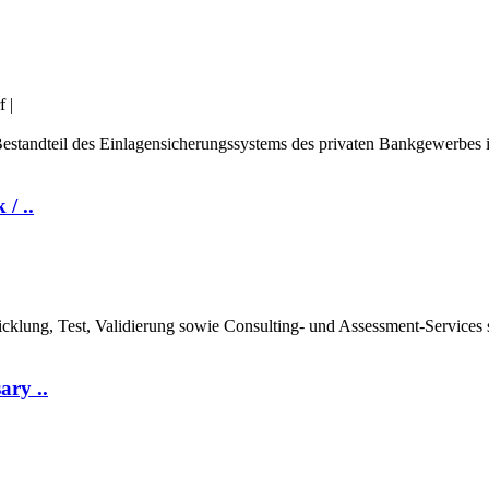
f
|
 Bestandteil des Einlagensicherungssystems des privaten Bankgewerbes
/ ..
twicklung, Test, Validierung sowie Consulting- und Assessment-Servic
ary ..