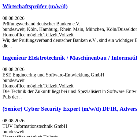
Wirtschaftsprüfer (m/w/d)
08.08.2026
|
Prüfungsverband deutscher Banken e.V.
|
bundesweit, Köln, Hamburg, Rhein-Main, München, Köln/Düsseldor
Homeoffice möglich,Teilzeit,Vollzeit
Wir, der Prüfungsverband deutscher Banken e.V., sind ein wichtiger
die ..
Ingenieur Elektrotechnik / Maschinenbau / Informatik 
08.08.2026
|
ESE Engineering und Software-Entwicklung GmbH
|
bundesweit
|
Homeoffice möglich,Teilzeit,Vollzeit
Die Technik der Zukunft liegt bei uns! Spezialisiert in Software-En
Puls der ..
(Senior) Cyber Security Expert (m/w/d) DFIR, Advers
08.08.2026
|
TÜV Informationstechnik GmbH
|
bundesweit
|