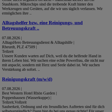
Staubkorn. Mikrochips sind die treibende Kraft hinter den
Werkzeugen und Geräten, auf die wir uns täglich verlassen. Wir
ermöglichen ihre ..
Alltagshelfer bzw. eine Reinigungs- und
Betreuungskraft ..
07.08.2026
|
AlltagsHero Betreuungsdienst & Alltagshilfe
|
Rheurdt, PLZ 47509
|
Teilzeit
Unsere Kunden warten auf Dich, weil du die helfende Hand in
ihrem Leben bist. Wir suchen eine echte Powerfrau, die nicht nur
mit anpackt, sondern mit Herz und Seele dabei ist. Wir suchen
Verstärkung ab sofort. ..
Reinigungskraft (m/w/d)
07.08.2026
|
Best Western Hotel Rhön Garden
|
Poppenhausen (Wasserkuppe)
|
Teilzeit,Vollzeit
Sauberkeit, Ordnung und ein freundliches Auftreten sind für dich
selbstverständlich? Dann bist du bei uns genau richtig! Für unser