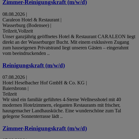
Zimmer-Reinigungskraft (m/w/d)
08.08.2026
|
Caraleon Hotel & Restaurant
|
Wasserburg (Bodensee)
|
Teilzeit,Vollzeit
Unser ganzjährig geöffnetes Hotel & Restaurant CARALEON liegt
direkt an der Wasserburger Bucht. Mit einem exklusiven Zugang
zum hauseigenen Privatstrand liegt unseren Gästen – eingerahmt
vom beeindruckenden ..
Reinigungskraft (m/w/d)
07.08.2026
|
Hotel Heselbacher Hof GmbH & Co. KG
|
Baiersbronn
|
Teilzeit
Wir sind ein familiär geführtes 4-Sterne Wellnesshotel mit 40
modernen Hotelzimmern, eleganten Restaurants mit frischer,
hausgemacher Landhausküche. Eine wunderschöne zum Tal
gelegene Sonnenterrasse lädt ..
Zimmer-Reinigungskraft (m/w/d)