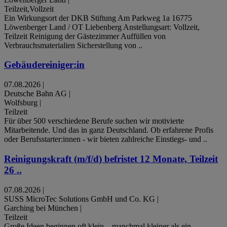
Teilzeit,Vollzeit
Ein Wirkungsort der DKB Stiftung Am Parkweg 1a 16775
Löwenberger Land / OT Liebenberg Anstellungsart: Vollzeit,
Teilzeit Reinigung der Gästezimmer Auffüllen von
Verbrauchsmaterialien Sicherstellung von ..
Gebäudereiniger:in
07.08.2026
|
Deutsche Bahn AG
|
Wolfsburg
|
Teilzeit
Für über 500 verschiedene Berufe suchen wir motivierte
Mitarbeitende. Und das in ganz Deutschland. Ob erfahrene Profis
oder Berufsstarter:innen - wir bieten zahlreiche Einstiegs- und ..
Reinigungskraft (m/f/d) befristet 12 Monate, Teilzeit
26 ..
07.08.2026
|
SUSS MicroTec Solutions GmbH und Co. KG
|
Garching bei München
|
Teilzeit
Große Ideen beginnen oft klein – manchmal kleiner als ein