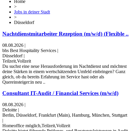
Home
>
Jobs in deiner Stadt
>
Düsseldorf
Nachtdienstmitarbeiter Rezeption (m/w/d) (Flexible ..
08.08.2026
|
bhs Best Hospitality Services
|
Düsseldorf
|
Teilzeit,Vollzeit
Du suchst eine neue Herausforderung im Nachtdienst und möchtest
deine Stärken in einem wertschätzenden Umfeld einbringen? Ganz
gleich, ob du bereits Erfahrung im Service hast oder als
Quereinsteiger:in neu ..
Consultant IT-Audit / Financial Services (m/w/d)
08.08.2026
|
Deloitte
|
Berlin, Düsseldorf, Frankfurt (Main), Hamburg, München, Stuttgart
|
Homeoffice möglich,Teilzeit,Vollzeit
Deloitte bietet führende Prüfungs- und Beratungsleistungen in Audit