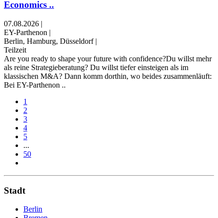
Economics ..
07.08.2026
|
EY-Parthenon
|
Berlin, Hamburg, Düsseldorf
|
Teilzeit
Are you ready to shape your future with confidence?Du willst mehr
als reine Strategieberatung? Du willst tiefer einsteigen als im
klassischen M&A? Dann komm dorthin, wo beides zusammenläuft:
Bei EY-Parthenon ..
1
2
3
4
5
...
50
Stadt
Berlin
Bremen