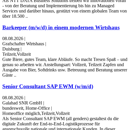
Als NTT DATA Business Solutions treiben wir Innovationen voran
- von der Beratung und Implementierung bis hin zu Managed
Services und darüber hinaus, gestützt von einem globalen Team von
über 18.500 ..
Barkeeper (m/w/d) in einem modernen Wirtshaus
08.08.2026
|
Grafschafter Wirtshaus
|
Duisburg
|
Teilzeit,Vollzeit
Gute Biere, gutes Team, klare Abläufe. So macht Tresen Spaß – und
genau so arbeiten wir. Anstellungsart: Vollzeit, Teilzeit Zapfen und
Ausgabe von Bier, Softdrinks usw. Betreuung und Beratung unserer
Gäste ..
Senior Consultant SAP EWM (w/m/d)
08.08.2026
|
Galahad SNR GmbH
|
bundesweit, Home-Office
|
Homeoffice möglich,Teilzeit,Vollzeit
Als Senior Consultant SAP EWM (all genders) gestaltest du die
digitale Zukunft der End-to-End-Logistikprozesse für
anspruchsvolle nationale und internationale Kunden. In dieser