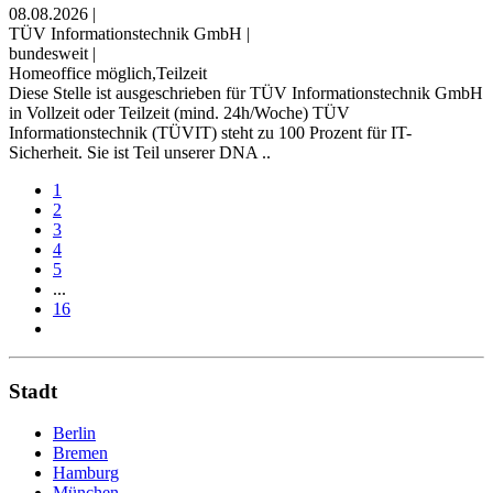
08.08.2026
|
TÜV Informationstechnik GmbH
|
bundesweit
|
Homeoffice möglich,Teilzeit
Diese Stelle ist ausgeschrieben für TÜV Informationstechnik GmbH
in Vollzeit oder Teilzeit (mind. 24h/Woche) TÜV
Informationstechnik (TÜVIT) steht zu 100 Prozent für IT-
Sicherheit. Sie ist Teil unserer DNA ..
1
2
3
4
5
...
16
Stadt
Berlin
Bremen
Hamburg
München