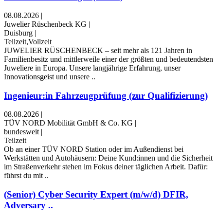
08.08.2026
|
Juwelier Rüschenbeck KG
|
Duisburg
|
Teilzeit,Vollzeit
JUWELIER RÜSCHENBECK – seit mehr als 121 Jahren in
Familienbesitz und mittlerweile einer der größten und bedeutendsten
Juweliere in Europa. Unsere langjährige Erfahrung, unser
Innovationsgeist und unsere ..
Ingenieur:in Fahrzeugprüfung (zur Qualifizierung)
08.08.2026
|
TÜV NORD Mobilität GmbH & Co. KG
|
bundesweit
|
Teilzeit
Ob an einer TÜV NORD Station oder im Außendienst bei
Werkstätten und Autohäusern: Deine Kund:innen und die Sicherheit
im Straßenverkehr stehen im Fokus deiner täglichen Arbeit. Dafür:
führst du mit ..
(Senior) Cyber Security Expert (m/w/d) DFIR,
Adversary ..