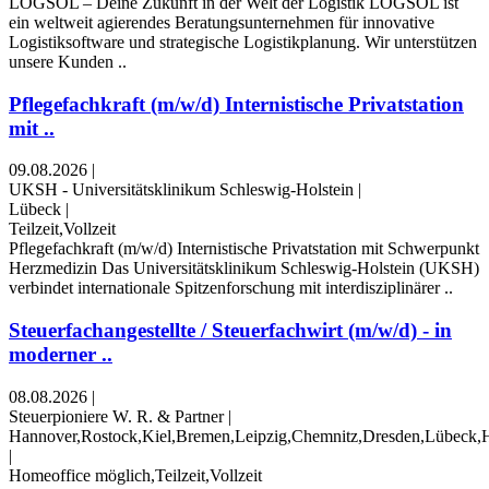
LOGSOL – Deine Zukunft in der Welt der Logistik LOGSOL ist
ein weltweit agierendes Beratungsunternehmen für innovative
Logistiksoftware und strategische Logistikplanung. Wir unterstützen
unsere Kunden ..
Pflegefachkraft (m/w/d) Internistische Privatstation
mit ..
09.08.2026
|
UKSH - Universitätsklinikum Schleswig-Holstein
|
Lübeck
|
Teilzeit,Vollzeit
Pflegefachkraft (m/w/d) Internistische Privatstation mit Schwerpunkt
Herzmedizin Das Universitätsklinikum Schleswig-Holstein (UKSH)
verbindet internationale Spitzenforschung mit interdisziplinärer ..
Steuerfachangestellte / Steuerfachwirt (m/w/d) - in
moderner ..
08.08.2026
|
Steuerpioniere W. R. & Partner
|
Hannover,Rostock,Kiel,Bremen,Leipzig,Chemnitz,Dresden,Lübeck,H
|
Homeoffice möglich,Teilzeit,Vollzeit