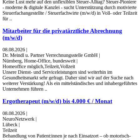
Keine Lust mehr auf den unflexiblen Steuer-Alltag? Steuer-Pioniere
- moderne & digitale Kanzlei - sucht Unterstützung durch motivierte
Steuerfachangestellte / Steuerfachwirte (m/w/d) in Voll- oder Teilzeit
für ..
Mitarbeiter für die privatärztliche Abrechnung
(m/w/d)
08.08.2026
|
Dr. Meindl u. Partner Verrechnungsstelle GmbH
|
Nürnberg, Home-Office, bundesweit
|
Homeoffice möglich,Teilzeit,Vollzeit
Unsere Dienst- und Serviceleistungen sind weiterhin im
Gesundheitsmarkt sehr gefragt. Daher sind wir auf der Suche nach
weiterer Verstärkung! Als ein mittelständisches und inhabergeführtes
Unternehmen führen ..
Ergotherapeut (m/w/d) bis 4.000 € / Monat
08.08.2026
|
NeuroNetzwerk
|
Lübeck
|
Teilzeit
Behandlung von Patient:innen je nach Einsatzort – ob motorisch-