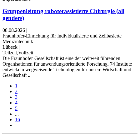
Gruppenleitung roboterassistierte Chirurgie (all
genders)
08.08.2026
|
Fraunhofer-Einrichtung für Individualisierte und Zellbasierte
Medizintechnik
|
Lübeck
|
Teilzeit,Vollzeit
Die Fraunhofer-Gesellschaft ist eine der weltweit führenden
Organisationen für anwendungs­orientierte Forschung. 74 Institute
entwickeln weg­weisende Technologien für unsere Wirt­schaft und
Gesell­schaft ..
1
2
3
4
5
...
16