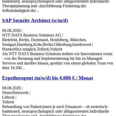
funktionell, neuropsychologisch oder alltagsorientiert Individuelle
Therapieplanung und -durchführung Förderung der
Selbstständigkeit der ..
SAP Security Architect (w/m/d)
08.08.2026
|
NTT DATA Business Solutions AG
|
Bielefeld, Berlin, Dortmund, Heidelberg, München,
Stuttgart,Hamburg,Köln,Berlin,Oldenburg,bundesweit
|
Homeoffice möglich,Teilzeit,Vollzeit
Als NTT DATA Business Solutions treiben wir Innovationen voran
- von der Beratung und Implementierung bis hin zu Managed
Services und darüber hinaus, gestützt von einem globalen Team von
über 18.500 ..
Ergotherapeut (m/w/d) bis 4.000 € / Monat
08.08.2026
|
NeuroNetzwerk
|
Lübeck
|
Teilzeit
Behandlung von Patient:innen je nach Einsatzort – ob motorisch-
funktionell, neuropsychologisch oder alltagsorientiert Individuelle
Therapieplanung und -durchführung Förderung der