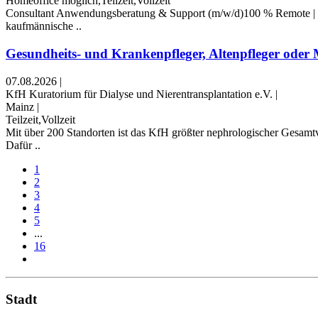
Homeoffice möglich,Teilzeit,Vollzeit
Consultant Anwendungsberatung & Support (m/w/d)100 % Remote | Vo
kaufmännische ..
Gesundheits- und Krankenpfleger, Altenpfleger oder 
07.08.2026
|
KfH Kuratorium für Dialyse und Nierentransplantation e.V.
|
Mainz
|
Teilzeit,Vollzeit
Mit über 200 Standorten ist das KfH größter nephrologischer Gesamt
Dafür ..
1
2
3
4
5
...
16
Stadt