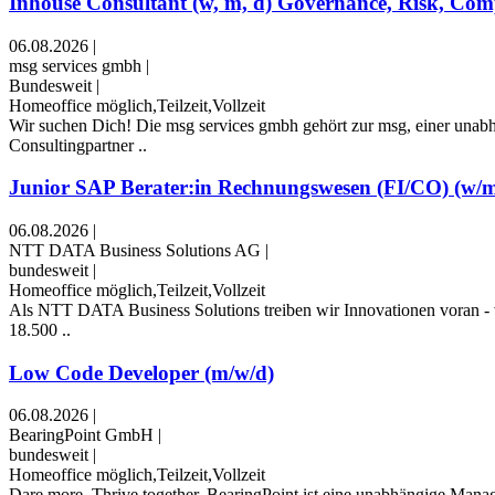
Inhouse Consultant (w, m, d) Governance, Risk, Com
06.08.2026
|
msg services gmbh
|
Bundesweit
|
Homeoffice möglich,Teilzeit,Vollzeit
Wir suchen Dich! Die msg services gmbh gehört zur msg, einer unab
Consultingpartner ..
Junior SAP Berater:in Rechnungswesen (FI/CO) (w/m
06.08.2026
|
NTT DATA Business Solutions AG
|
bundesweit
|
Homeoffice möglich,Teilzeit,Vollzeit
Als NTT DATA Business Solutions treiben wir Innovationen voran - 
18.500 ..
Low Code Developer (m/w/d)
06.08.2026
|
BearingPoint GmbH
|
bundesweit
|
Homeoffice möglich,Teilzeit,Vollzeit
Dare more. Thrive together. BearingPoint ist eine unabhängige Man