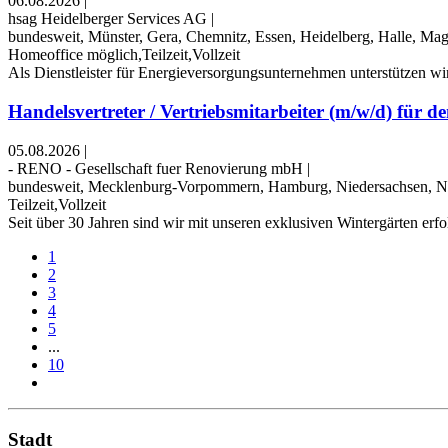
06.08.2026
|
hsag Heidelberger Services AG
|
bundesweit, Münster, Gera, Chemnitz, Essen, Heidelberg, Halle, Mag
Homeoffice möglich,Teilzeit,Vollzeit
Als Dienstleister für Energieversorgungsunternehmen unterstützen wi
Handelsvertreter / Vertriebsmitarbeiter (m/w/d) für den
05.08.2026
|
- RENO - Gesellschaft fuer Renovierung mbH
|
bundesweit, Mecklenburg-Vorpommern, Hamburg, Niedersachsen, No
Teilzeit,Vollzeit
Seit über 30 Jahren sind wir mit unseren exklusiven Wintergärten erf
1
2
3
4
5
...
10
Stadt