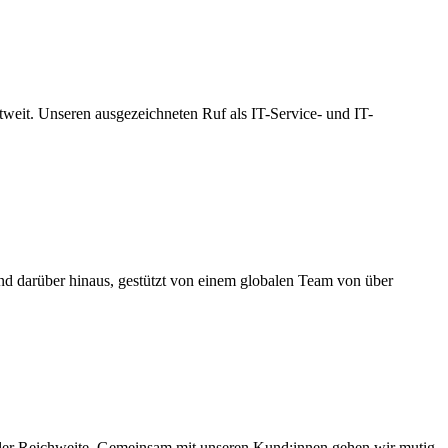
eit. Unseren ausgezeichneten Ruf als IT-Service- und IT-
d darüber hinaus, gestützt von einem globalen Team von über
aler Reichweite. Gemeinsam mit unseren Kund:innen gehen wir mutig