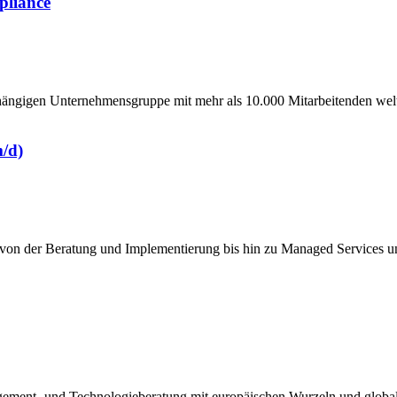
pliance
hängigen Unternehmensgruppe mit mehr als 10.000 Mitarbeitenden weltw
/d)
von der Beratung und Implementierung bis hin zu Managed Services un
agement- und Technologieberatung mit europäischen Wurzeln und glob