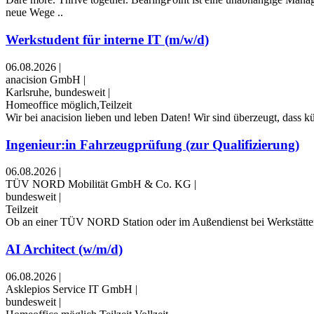
neue Wege ..
Werkstudent für interne IT (m/w/d)
06.08.2026
|
anacision GmbH
|
Karlsruhe, bundesweit
|
Homeoffice möglich,Teilzeit
Wir bei anacision lieben und leben Daten! Wir sind überzeugt, dass k
Ingenieur:in Fahrzeugprüfung (zur Qualifizierung)
06.08.2026
|
TÜV NORD Mobilität GmbH & Co. KG
|
bundesweit
|
Teilzeit
Ob an einer TÜV NORD Station oder im Außendienst bei Werkstätten u
AI Architect (w/m/d)
06.08.2026
|
Asklepios Service IT GmbH
|
bundesweit
|