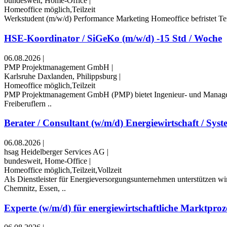
bundesweit, Home-Office
|
Homeoffice möglich,Teilzeit
Werkstudent (m/w/d) Performance Marketing ​Homeoffice ​befristet ​Tei
HSE-Koordinator / SiGeKo (m/w/d) -15 Std / Woche
06.08.2026
|
PMP Projektmanagement GmbH
|
Karlsruhe Daxlanden, Philippsburg
|
Homeoffice möglich,Teilzeit
PMP Projektmanagement GmbH (PMP) bietet Ingenieur- und Management
Freiberuflern ..
Berater / Consultant (w/m/d) Energiewirtschaft / Syst
06.08.2026
|
hsag Heidelberger Services AG
|
bundesweit, Home-Office
|
Homeoffice möglich,Teilzeit,Vollzeit
Als Dienstleister für Energieversorgungsunternehmen unterstützen w
Chemnitz, Essen, ..
Experte (w/m/d) für energiewirtschaftliche Marktproze