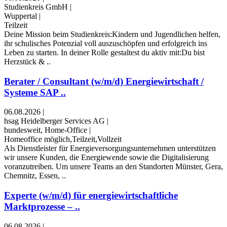
Studienkreis GmbH
|
Wuppertal
|
Teilzeit
Deine Mission beim Studienkreis:Kindern und Jugendlichen helfen,
ihr schulisches Potenzial voll auszuschöpfen und erfolgreich ins
Leben zu starten. In deiner Rolle gestaltest du aktiv mit:Du bist
Herzstück & ..
Berater / Consultant (w/m/d) Energiewirtschaft /
Systeme SAP ..
06.08.2026
|
hsag Heidelberger Services AG
|
bundesweit, Home-Office
|
Homeoffice möglich,Teilzeit,Vollzeit
Als Dienstleister für Energieversorgungsunternehmen unterstützen
wir unsere Kunden, die Energiewende sowie die Digitalisierung
voranzutreiben. Um unsere Teams an den Standorten Münster, Gera,
Chemnitz, Essen, ..
Experte (w/m/d) für energiewirtschaftliche
Marktprozesse – ..
06.08.2026
|