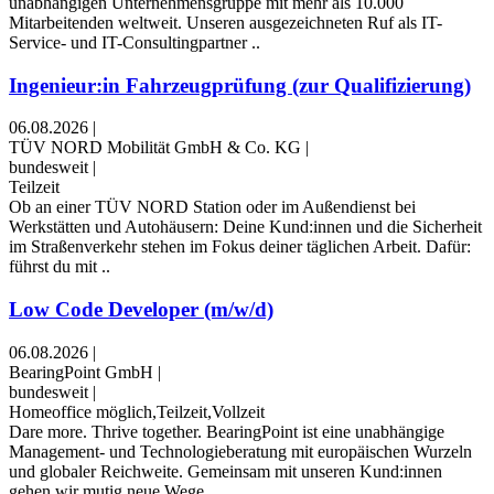
unabhängigen Unternehmensgruppe mit mehr als 10.000
Mitarbeitenden weltweit. Unseren ausgezeichneten Ruf als IT-
Service- und IT-Consultingpartner ..
Ingenieur:in Fahrzeugprüfung (zur Qualifizierung)
06.08.2026
|
TÜV NORD Mobilität GmbH & Co. KG
|
bundesweit
|
Teilzeit
Ob an einer TÜV NORD Station oder im Außendienst bei
Werkstätten und Autohäusern: Deine Kund:innen und die Sicherheit
im Straßenverkehr stehen im Fokus deiner täglichen Arbeit. Dafür:
führst du mit ..
Low Code Developer (m/w/d)
06.08.2026
|
BearingPoint GmbH
|
bundesweit
|
Homeoffice möglich,Teilzeit,Vollzeit
Dare more. Thrive together. BearingPoint ist eine unabhängige
Management- und Technologieberatung mit europäischen Wurzeln
und globaler Reichweite. Gemeinsam mit unseren Kund:innen
gehen wir mutig neue Wege ..