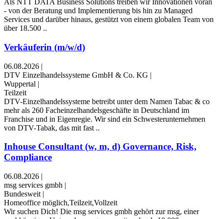
Als NTT DATA Business Solutions treiben wir Innovationen voran
- von der Beratung und Implementierung bis hin zu Managed
Services und darüber hinaus, gestützt von einem globalen Team von
über 18.500 ..
Verkäuferin (m/w/d)
06.08.2026
|
DTV Einzelhandelssysteme GmbH & Co. KG
|
Wuppertal
|
Teilzeit
DTV-Einzelhandelssysteme betreibt unter dem Namen Tabac & co
mehr als 260 Facheinzelhandelsgeschäfte in Deutschland im
Franchise und in Eigenregie. Wir sind ein Schwesterunternehmen
von DTV-Tabak, das mit fast ..
Inhouse Consultant (w, m, d) Governance, Risk,
Compliance
06.08.2026
|
msg services gmbh
|
Bundesweit
|
Homeoffice möglich,Teilzeit,Vollzeit
Wir suchen Dich! Die msg services gmbh gehört zur msg, einer