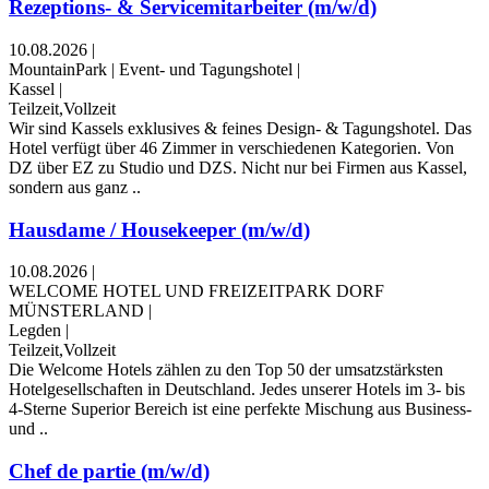
Rezeptions- & Servicemitarbeiter (m/w/d)
10.08.2026
|
MountainPark | Event- und Tagungshotel
|
Kassel
|
Teilzeit,Vollzeit
Wir sind Kassels exklusives & feines Design- & Tagungshotel. Das
Hotel verfügt über 46 Zimmer in verschiedenen Kategorien. Von
DZ über EZ zu Studio und DZS. Nicht nur bei Firmen aus Kassel,
sondern aus ganz ..
Hausdame / Housekeeper (m/w/d)
10.08.2026
|
WELCOME HOTEL UND FREIZEITPARK DORF
MÜNSTERLAND
|
Legden
|
Teilzeit,Vollzeit
Die Welcome Hotels zählen zu den Top 50 der umsatzstärksten
Hotelgesellschaften in Deutschland. Jedes unserer Hotels im 3- bis
4-Sterne Superior Bereich ist eine perfekte Mischung aus Business-
und ..
Chef de partie (m/w/d)