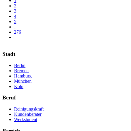
1
2
3
4
5
...
276
Stadt
Berlin
Bremen
Hamburg
München
Köln
Beruf
Reinigungskraft
Kundenberater
Werkstudent
Bereich