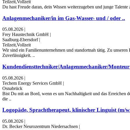
Teilzeit,Vollzeit
Du hast Freude daran, dein Wissen weiterzugeben und junge Talente zu
Anlagenmechaniker/in im Gas-Wasser- und / oder ..
05.08.2026
|
Frey Haustechnik GmbH
|
Saalburg-Ebersdorf
|
Teilzeit,Vollzeit
Wir sind ein Familienunternehmen und standortnah tätig. Zu unseren
Zuverlässigkeit. ..
Kundendiensttechniker/Anlagenmechaniker/Monteur (
05.08.2026
|
Techem Energy Services GmbH
|
Osnabrück
Bist Du mit an Bord, wenn es um Nachhaltigkeit und das Erreichen de
die ..
Logopäde, Sprachtherapeut, klinischer Linguist (m/w/d
05.08.2026
|
Dr. Becker Neurozentrum Niedersachsen
|