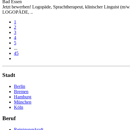
Bad Essen
Jetzt bewerben! Logopäde, Sprachtherapeut, klinischer Linguist (m/w
LOGOPÄDE, ..
1
2
3
4
5
...
45
Stadt
Berlin
Bremen
Hamburg
München
Köln
Beruf
Reinigungskraft