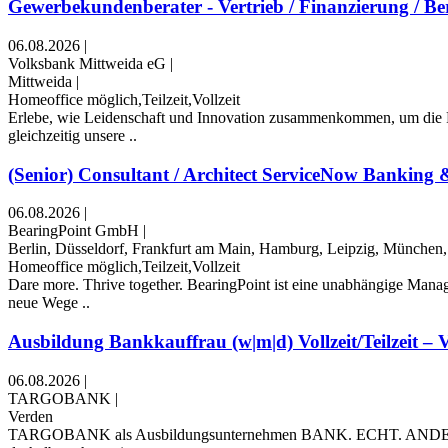
Gewerbekundenberater - Vertrieb / Finanzierung / Be
06.08.2026
|
Volksbank Mittweida eG
|
Mittweida
|
Homeoffice möglich,Teilzeit,Vollzeit
Erlebe, wie Leidenschaft und Innovation zusammenkommen, um die Fin
gleichzeitig unsere ..
(Senior) Consultant / Architect ServiceNow Banking &
06.08.2026
|
BearingPoint GmbH
|
Berlin, Düsseldorf, Frankfurt am Main, Hamburg, Leipzig, München, 
Homeoffice möglich,Teilzeit,Vollzeit
Dare more. Thrive together. BearingPoint ist eine unabhängige Man
neue Wege ..
Ausbildung Bankkauffrau (w|m|d) Vollzeit/Teilzeit – V
06.08.2026
|
TARGOBANK
|
Verden
TARGOBANK als Ausbildungsunternehmen BANK. ECHT. ANDERS. Das i