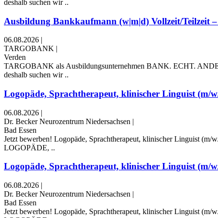
deshalb suchen wir ..
Ausbildung Bankkaufmann (w|m|d) Vollzeit/Teilzeit – 
06.08.2026
|
TARGOBANK
|
Verden
TARGOBANK als Ausbildungsunternehmen BANK. ECHT. ANDERS. Das i
deshalb suchen wir ..
Logopäde, Sprachtherapeut, klinischer Linguist (m/w/d
06.08.2026
|
Dr. Becker Neurozentrum Niedersachsen
|
Bad Essen
Jetzt bewerben! Logopäde, Sprachtherapeut, klinischer Linguist (m/w
LOGOPÄDE, ..
Logopäde, Sprachtherapeut, klinischer Linguist (m/w/d
06.08.2026
|
Dr. Becker Neurozentrum Niedersachsen
|
Bad Essen
Jetzt bewerben! Logopäde, Sprachtherapeut, klinischer Linguist (m/w