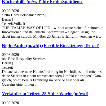
Küchenhilfe (m/w/d) für Früh-/Spätdienst
09.08.2026
|
aletto Hotel Potsdamer Platz
|
Berlin
|
Teilzeit,Vollzeit
THE ITALIAN WAY OF LIFE – wir bei aletto stehen für sinnvolle
Innovationen und italienische Sprezzatura – elegant, lässig und
dabei immer stilvoll. Mit über 20 Jahren Erfahrung, vereinen wir ..
Night Audit (m/w/d) (Flexible Einsatztage; Teilzeit)
09.08.2026
|
bhs Best Hospitality Services
|
Berlin
|
Teilzeit
Du suchst eine neue Herausforderung im Nachtdienst und möchtest
deine Stärken in einem wertschätzenden Umfeld einbringen? Ganz
gleich, ob du bereits Erfahrung im Service hast oder als
Quereinsteiger:in neu ..
Verkäufer in Teilzeit 25 Std. / Woche (m/w/d)
09.08.2026
|